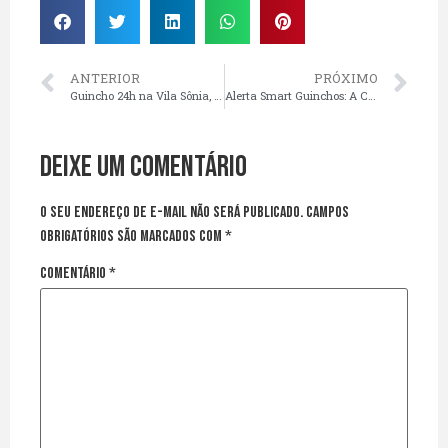
ANTERIOR
PRÓXIMO
Guincho 24h na Vila Sônia, SP | Reboque Rápido na Prof. Francisco Morato, Eliseu de Almeida e Rodovia Raposo Tavares
Alerta Smart Guinchos: A CNH Sem Autoescola e o Impacto na Segurança Viária e no Seu Veículo
Deixe um comentário
O seu endereço de e-mail não será publicado.
Campos
obrigatórios são marcados com
*
Comentário
*