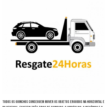
Todos os guinchos conseguem mover os objetos erguidos na horizontal e