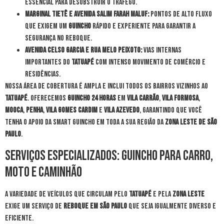
essencial para desobstruir o tráfego.
Marginal Tietê e Avenida Salim Farah Maluf:
Pontos de alto fluxo
que exigem um
guincho
rápido e experiente para garantir a
segurança no reboque.
Avenida Celso Garcia e Rua Melo Peixoto:
Vias internas
importantes do
Tatuapé
com intenso movimento de comércio e
residências.
Nossa área de cobertura é ampla e inclui todos os bairros vizinhos ao
Tatuapé
. Oferecemos
guincho 24 horas
em
Vila Carrão
,
Vila Formosa
,
Mooca
,
Penha
,
Vila Gomes Cardim
e
Vila Azevedo
, garantindo que você
tenha o apoio da Smart Guincho em toda a sua região da
Zona Leste de São
Paulo
.
Serviços Especializados: Guincho para Carro,
Moto e Caminhão
A variedade de veículos que circulam pelo
Tatuapé
e pela
Zona Leste
exige um serviço de
reboque em São Paulo
que seja igualmente diverso e
eficiente.