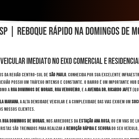
SP | Reboque Rápido na Domingos de Mor
 Veicular Imediato no Eixo Comercial e Residenci
os da região Centro-Sul de
São Paulo
. Conhecida por sua excelente infraest
 região possui um tráfego intenso e constante. O bairro é um importante hub 
como a
Rua Domingos de Morais
,
Rua Vergueiro
, e a
Avenida Dr. Ricardo Jafet
(que
ila Mariana
. A alta densidade veicular e a complexidade das vias exigem um
soc
os nossos clientes.
da
Rua Domingos de Morais
, nos arredores da
Estação Ana Rosa
, ou em vias de 
ristas são treinados para realizar a
remoção rápida e segura
do seu veículo,