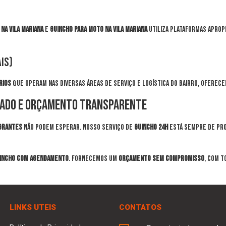
na Vila Mariana
e
guincho para moto na Vila Mariana
utiliza plataformas aprop
is)
rios
que operam nas diversas áreas de serviço e logística do bairro, oferec
ndado e Orçamento Transparente
grantes
não podem esperar. Nosso serviço de
guincho 24h
está sempre de pro
incho com agendamento
. Fornecemos um
orçamento sem compromisso
, com t
LINKS UTEIS
CONTATOS