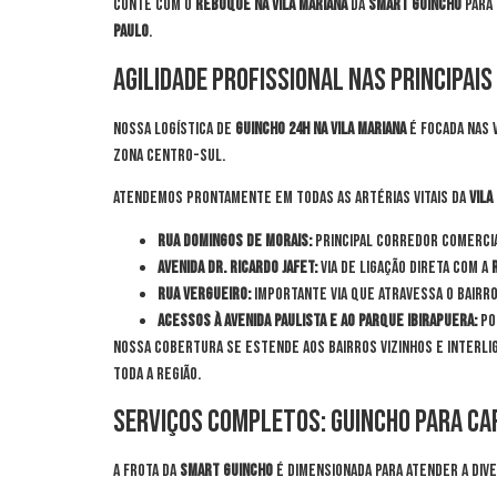
Conte com o
reboque na Vila Mariana
da
Smart Guincho
para 
Paulo
.
Agilidade Profissional nas Principais
Nossa logística de
guincho 24h na Vila Mariana
é focada nas 
Zona Centro-Sul.
Atendemos prontamente em todas as artérias vitais da
Vila
Rua Domingos de Morais:
Principal corredor comercia
Avenida Dr. Ricardo Jafet:
Via de ligação direta com a
Rua Vergueiro:
Importante via que atravessa o bairro
Acessos à Avenida Paulista e ao Parque Ibirapuera:
Po
Nossa cobertura se estende aos bairros vizinhos e interl
toda a região.
Serviços Completos: Guincho para Car
A frota da
Smart Guincho
é dimensionada para atender a div