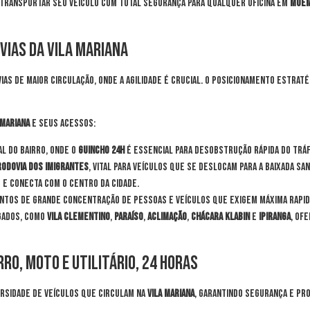
transportar seu veículo com total segurança para qualquer oficina em
Moe
 Vias da Vila Mariana
vias de maior circulação, onde a agilidade é crucial. O posicionamento estra
 Mariana
e seus acessos:
l do bairro, onde o
guincho 24h
é essencial para desobstrução rápida do trá
Rodovia dos Imigrantes
, vital para veículos que se deslocam para a Baixada San
 e conecta com o Centro da cidade.
ntos de grande concentração de pessoas e veículos que exigem máxima rapi
igados, como
Vila Clementino
,
Paraíso
,
Aclimação
,
Chácara Klabin
e
Ipiranga
, of
ro, Moto e Utilitário, 24 Horas
ersidade de veículos que circulam na
Vila Mariana
, garantindo segurança e pr