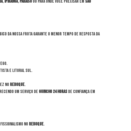
ma
,
Ipiranga
,
Paraíso
ou para onde você precisar em
São
tégico da nossa frota garante o menor tempo de resposta da
fego.
tista e Litoral Sul.
dez no
reboque
.
erecendo um serviço de
guincho 24 horas
de confiança em
ofissionalismo no
reboque
.