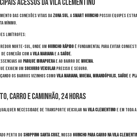
cipais Acessos da Vila Clementino
mento das conexões vitais da
Zona Sul
. A
Smart Guincho
possui equipes estra
ta mínimo.
ões limítrofes:
orredor Norte-Sul, onde um
guincho rápido
é fundamental para evitar congest
e de conexão com a
Vila Mariana
e a
Saúde
.
ssenciais ao
Parque Ibirapuera
e ao bairro de
Moema
.
que exigem um
socorro veicular
preciso e seguro.
nçando os bairros vizinhos como
Vila Mariana
,
Moema
,
Mirandópolis
,
Saúde
e
Pl
to, Carro e Caminhão, 24 Horas
 qualquer necessidade de transporte veicular na
Vila Clementino
e em toda a 
ado perto do
Shopping Santa Cruz
, nosso
guincho para carro na Vila Clementi