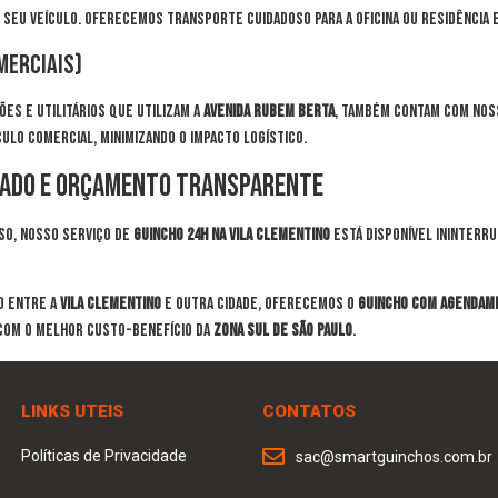
 seu veículo. Oferecemos transporte cuidadoso para a oficina ou residência
merciais)
es e utilitários que utilizam a
Avenida Rubem Berta
, também contam com nos
culo comercial, minimizando o impacto logístico.
ndado e Orçamento Transparente
so, nosso serviço de
guincho 24h na Vila Clementino
está disponível ininterr
o entre a
Vila Clementino
e outra cidade, oferecemos o
guincho com agendam
com o melhor custo-benefício da
Zona Sul de São Paulo
.
LINKS UTEIS
CONTATOS
Políticas de Privacidade
sac@smartguinchos.com.br