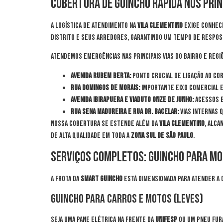
Cobertura de Guincho Rápida nos Prin
A logística de atendimento na
Vila Clementino
exige conheci
distrito e seus arredores, garantindo um tempo de respos
Atendemos emergências nas principais vias do bairro e regi
Avenida Rubem Berta:
Ponto crucial de ligação ao C
Rua Domingos de Morais:
Importante eixo comercial 
Avenida Ibirapuera e Viaduto Onze de Junho:
Acessos e
Rua Sena Madureira e Rua Dr. Bacelar:
Vias internas 
Nossa cobertura se estende além da
Vila Clementino
, alca
de alta qualidade em toda a
Zona Sul de São Paulo
.
Serviços Completos: Guincho para Mo
A frota da
Smart Guincho
está dimensionada para atender a
Guincho para Carros e Motos (Leves)
Seja uma pane elétrica na frente da
UNIFESP
ou um pneu fur