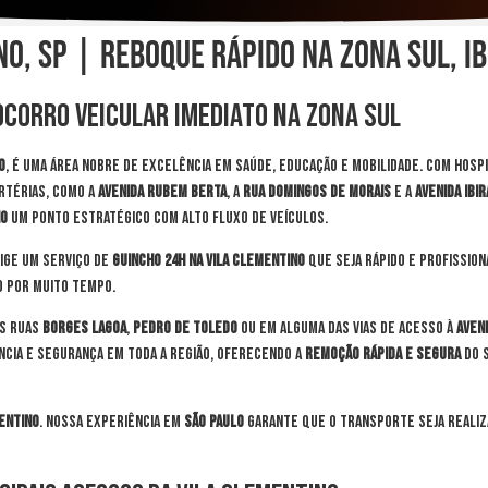
no, SP | Reboque Rápido na Zona Sul, I
ocorro Veicular Imediato na Zona Sul
o
, é uma área nobre de excelência em saúde, educação e mobilidade. Com hosp
artérias, como a
Avenida Rubem Berta
, a
Rua Domingos de Morais
e a
Avenida Ibi
no
um ponto estratégico com alto fluxo de veículos.
xige um serviço de
guincho 24h na Vila Clementino
que seja rápido e profission
o por muito tempo.
s ruas
Borges Lagoa
,
Pedro de Toledo
ou em alguma das vias de acesso à
Aveni
ência e segurança em toda a região, oferecendo a
remoção rápida e segura
do s
entino
. Nossa experiência em
São Paulo
garante que o transporte seja realiza