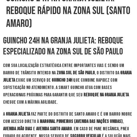
Reboque Rápido na Zona Sul (Santo
Amaro)
Guincho 24h na Granja Julieta: Reboque
Especializado na Zona Sul de São Paulo
Com sua localização estratégica entre importantes vias e sendo um
bairro de trânsito intenso na
Zona Sul de São Paulo
, o distrito da
Granja
Julieta
exige um serviço de
guincho 24h
que combine rapidez com
sofisticação no atendimento. A Smart Guincho atua com bases
operacionais próximas para garantir que seu
reboque na Granja Julieta
chegue com a máxima agilidade.
A
Granja Julieta
faz parte do distrito de Santo Amaro e é um bairro nobre
com acesso direto à
Marginal Pinheiros (Avenida das Nações Unidas)
,
Avenida João Dias
e
Avenida Santo Amaro
. Em caso de pane mecânica, pneu
furado ou acidente, nosso serviço de
socorro veicular
é a solução mais